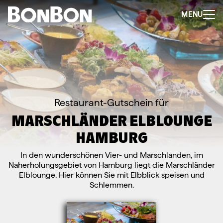
MENU
+
-
Für Firmen
Mitarbeitergeschenk allgemein
Geburtstage und Jubiläen
Steuerfreie Mitarbeiter-Benefits
Weihnachtsgeschenk Mitarbeiter
Perfekt als Mitarbeiter- oder Kundengeschenk
Bleibt garantiert lange in Erinnerung
Flexibel 3 Jahre deutschlandweit einlösbar
Restaurant-Gutschein für
Perfekt für Incentives & Benefits
MARSCHLÄNDER ELBLOUNGE
Auf Wunsch komplett individualisierbar
Anfrage/Beratung
HAMBURG
In den wunderschönen Vier- und Marschlanden, im
Zur Direktbestellung für Firmen
Naherholungsgebiet von Hamburg liegt die Marschländer
+
-
Gutschein kaufen
Elblounge. Hier können Sie mit Elbblick speisen und
Geschenkgutschein Allgemein
Schlemmen.
Happy Birthday
Von Herzen für dich
Tausend Dank
Herzlichen Glückwunsch