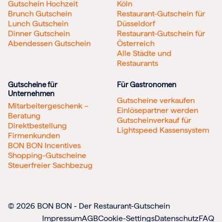
Gutschein Hochzeit
Köln
Brunch Gutschein
Restaurant-Gutschein für
Lunch Gutschein
Düsseldorf
Dinner Gutschein
Restaurant-Gutschein für
Abendessen Gutschein
Österreich
Alle Städte und
Restaurants
Gutscheine für
Für Gastronomen
Unternehmen
Gutscheine verkaufen
Mitarbeitergeschenk –
Einlösepartner werden
Beratung
Gutscheinverkauf für
Direktbestellung
Lightspeed Kassensystem
Firmenkunden
BON BON Incentives
Shopping-Gutscheine
Steuerfreier Sachbezug
© 2026 BON BON - Der Restaurant-Gutschein
Impressum
AGB
Cookie-Settings
Datenschutz
FAQ