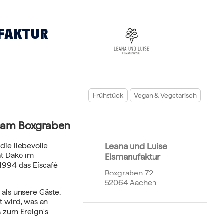
UFAKTUR
Frühstück
Vegan & Vegetarisch
è am Boxgraben
die liebevolle
Leana und Luise
at Dako im
Eismanufaktur
t 1994 das Eíscafé
Boxgraben 72
52064 Aachen
als unsere Gäste.
t wird, was an
 zum Ereignis