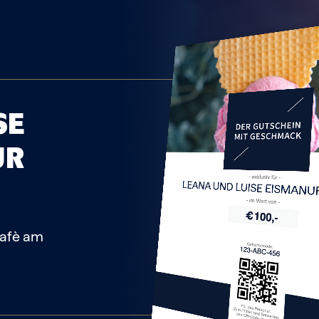
SE
UR
LEANA UND LUISE EISMA
Cafè am