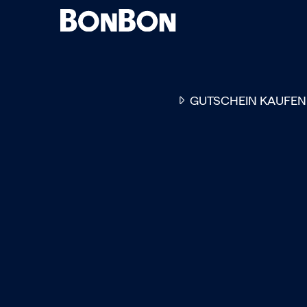
GUTSCHEIN KAUFEN
EINER FÜR ALLE
DER FLEXIBLE
-
GESCHENKGUTSCHEIN
EI
GUTSCHEIN - EINLÖSBAR
ALL UNSERE 10.000 PARTN
RESTAURANTS.
OB ZUM GEBURTSTAG, AL
DANKESCHÖN ODER EINE
EINLADUNG ZUM ESSEN: 
GUTSCHEIN IST DAS PER
GESCHENK FÜR JEGLICHE
ANLÄSSE UND TRIFFT
GARANTIERT JEDEN
GESCHMACK.