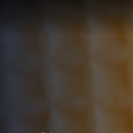
LÖSUNG
LUNG
RTE
R
UNGEN F
UF IHRE
ECHNUNG
LUNG:
R
LLUNG
EN