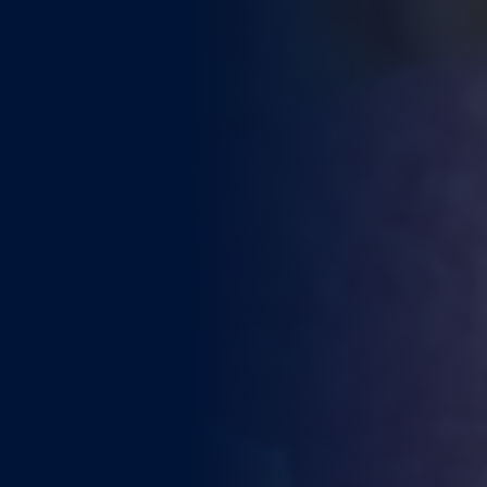
WEITERE STÄDTE
N