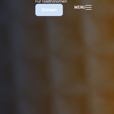
Für Gastronomen
MENU
Einlösen
ALEN
CHEINE
E BIETET
RISCHE
EILIGEN