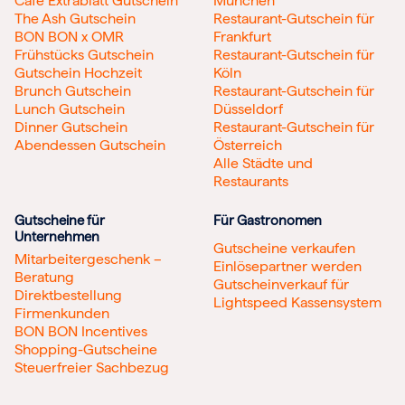
Cafe Extrablatt Gutschein
München
The Ash Gutschein
Restaurant-Gutschein für
BON BON x OMR
Frankfurt
Frühstücks Gutschein
Restaurant-Gutschein für
Gutschein Hochzeit
Köln
Brunch Gutschein
Restaurant-Gutschein für
Lunch Gutschein
Düsseldorf
Dinner Gutschein
Restaurant-Gutschein für
Abendessen Gutschein
Österreich
Alle Städte und
Restaurants
Gutscheine für
Für Gastronomen
Unternehmen
Gutscheine verkaufen
Mitarbeitergeschenk –
Einlösepartner werden
Beratung
Gutscheinverkauf für
Direktbestellung
Lightspeed Kassensystem
Firmenkunden
BON BON Incentives
Shopping-Gutscheine
Steuerfreier Sachbezug