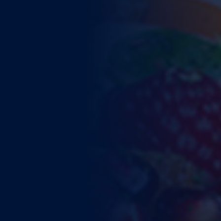
WEITERE STÄDTE
N