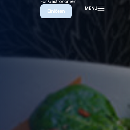
Für Gastronomen
MENU
Einlösen
ALEN
CHEINE
E BIETET
RISCHE
EILIGEN