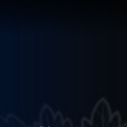
LÖSUNG
LUNG
RTE
R
UNGEN F
UF IHRE
ECHNUNG
LUNG:
R
LLUNG
EN