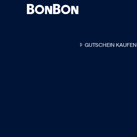
GUTSCHEIN KAUFEN
EINER FÜR ALLE
DER FLEXIBLE
-
GESCHENKGUTSCHEIN
EI
GUTSCHEIN - EINLÖSBAR
ALL UNSERE 10.000 PARTN
RESTAURANTS.
OB ZUM GEBURTSTAG, AL
DANKESCHÖN ODER EINE
EINLADUNG ZUM ESSEN: 
GUTSCHEIN IST DAS PER
GESCHENK FÜR JEGLICHE
ANLÄSSE UND TRIFFT
GARANTIERT JEDEN
GESCHMACK.