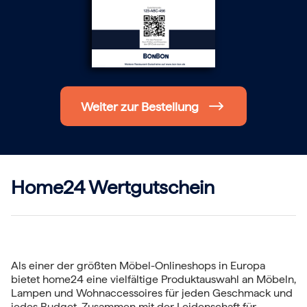
Hochzeit
Frohe Weihnachten
Regionale Gutscheine
Berlin
Hamburg
München
Frankfurt
Köln
Weiter zur Bestellung
Düsseldorf
Stuttgart
Essen
-------
Für alle Geschenk-Gutscheine gilt:
Geschmackvoll und maximal flexibel!
Home24 Wertgutschein
Einlösbar für alle 10.000 Partner und 3 Jahre gültig
Das ideale Geschenk für alle Anlässe
Als einer der größten Möbel-Onlineshops in Europa
bietet home24 eine vielfältige Produktauswahl an Möbeln,
Lampen und Wohnaccessoires für jeden Geschmack und
jedes Budget. Zusammen mit der Leidenschaft für