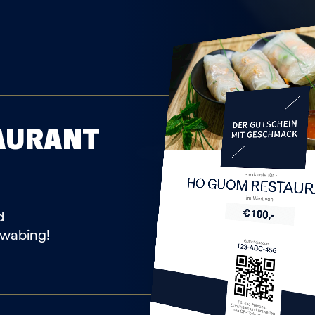
AURANT
HO GUOM RESTAU
d
hwabing!