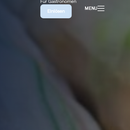
Für Gastronomen
MENU
Einlösen
ALEN
CHEINE
E BIETET
RISCHE
EILIGEN