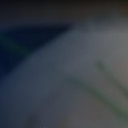
LÖSUNG
LUNG
RTE
R
UNGEN F
UF IHRE
ECHNUNG
LUNG:
R
LLUNG
EN