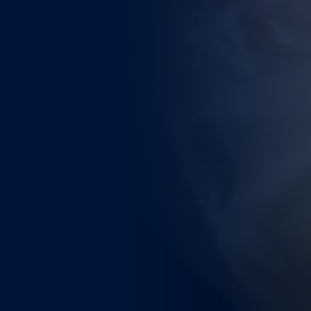
WEITERE STÄDTE
N