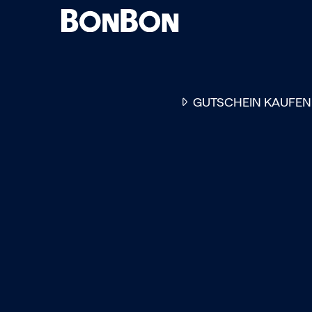
GUTSCHEIN KAUFEN
EINER FÜR ALLE
DER FLEXIBLE
-
GESCHENKGUTSCHEIN
EI
GUTSCHEIN - EINLÖSBAR
ALL UNSERE 10.000 PARTN
RESTAURANTS.
OB ZUM GEBURTSTAG, AL
DANKESCHÖN ODER EINE
EINLADUNG ZUM ESSEN: 
GUTSCHEIN IST DAS PER
GESCHENK FÜR JEGLICHE
ANLÄSSE UND TRIFFT
GARANTIERT JEDEN
GESCHMACK.