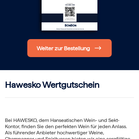
Hochzeit
Frohe Weihnachten
Regionale Gutscheine
Berlin
Hamburg
München
Frankfurt
Köln
Weiter zur Bestellung
Düsseldorf
Stuttgart
Essen
-------
Für alle Geschenk-Gutscheine gilt:
Geschmackvoll und maximal flexibel!
Hawesko Wertgutschein
Einlösbar für alle 10.000 Partner und 3 Jahre gültig
Das ideale Geschenk für alle Anlässe
Bei HAWESKO, dem Hanseatischen Wein- und Sekt-
Kontor, finden Sie den perfekten Wein für jeden Anlass.
Als führender Anbieter hochwertiger Weine,
Champagner und Spirituosen bieten wir eine sorgfältige