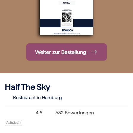
Hochzeit
Frohe Weihnachten
Regionale Gutscheine
Berlin
Hamburg
München
Frankfurt
Köln
Düsseldorf
Weiter zur Bestellung
Stuttgart
Essen
-------
Für alle Geschenk-Gutscheine gilt:
Geschmackvoll und maximal flexibel!
Einlösbar für alle 10.000 Partner und 3 Jahre gültig
Half The Sky
Das ideale Geschenk für alle Anlässe
Restaurant in Hamburg
4.6
532 Bewertungen
Asiatisch