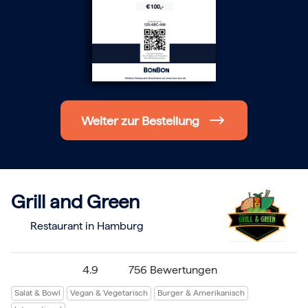
Hochzeit
Frohe Weihnachten
Regionale Gutscheine
Berlin
Hamburg
München
Frankfurt
Köln
Düsseldorf
Weiter zur Bestellung
Stuttgart
Essen
-------
Für alle Geschenk-Gutscheine gilt:
Geschmackvoll und maximal flexibel!
Einlösbar für alle 10.000 Partner und 3 Jahre gültig
Grill and Green
Das ideale Geschenk für alle Anlässe
Restaurant in Hamburg
4.9
756 Bewertungen
Salat & Bowl
Vegan & Vegetarisch
Burger & Amerikanisch