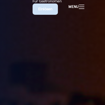
Für Gastronomen
MENU
Einlösen
ALEN
CHEINE
E BIETET
RISCHE
EILIGEN