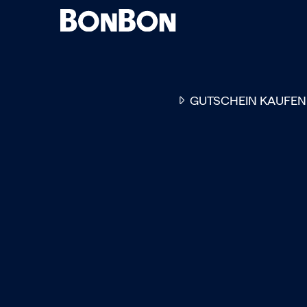
GUTSCHEIN KAUFEN
EINER FÜR ALLE
DER FLEXIBLE
-
GESCHENKGUTSCHEIN
EI
GUTSCHEIN - EINLÖSBAR
ALL UNSERE 10.000 PARTN
RESTAURANTS.
OB ZUM GEBURTSTAG, AL
DANKESCHÖN ODER EINE
EINLADUNG ZUM ESSEN: 
GUTSCHEIN IST DAS PER
GESCHENK FÜR JEGLICHE
ANLÄSSE UND TRIFFT
GARANTIERT JEDEN
GESCHMACK.