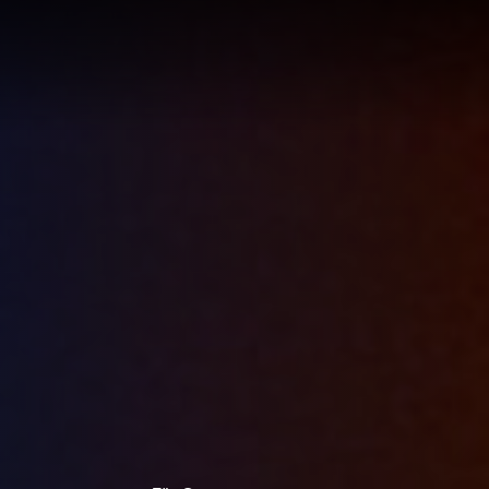
LÖSUNG
LUNG
RTE
R
UNGEN F
UF IHRE
ECHNUNG
LUNG:
R
LLUNG
EN