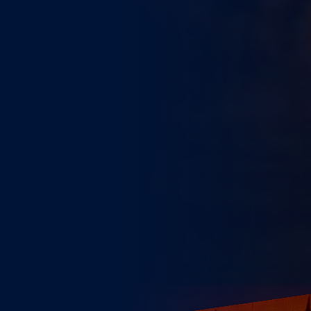
WEITERE STÄDTE
N