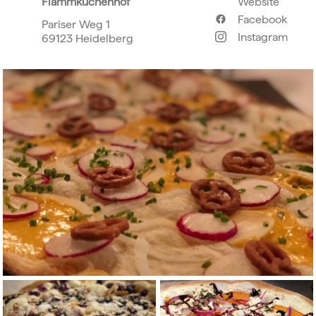
Flammkuchenhof
Website
Facebook
Pariser Weg 1
Instagram
69123 Heidelberg