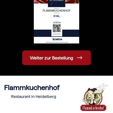
Hochzeit
Frohe Weihnachten
FLAMMKUCHENHOF
Regionale Gutscheine
Berlin
Hamburg
München
Frankfurt
Köln
Düsseldorf
Stuttgart
Essen
-------
Weiter zur Bestellung
Für alle Geschenk-Gutscheine gilt:
Geschmackvoll und maximal flexibel!
Einlösbar für alle 10.000 Partner und 3 Jahre gültig
Das ideale Geschenk für alle Anlässe
Flammkuchenhof
Restaurant in Heidelberg