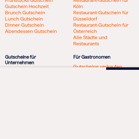
Frühstücks Gutschein
Restaurant-Gutschein für
Gutschein Hochzeit
Köln
Brunch Gutschein
Restaurant-Gutschein für
Lunch Gutschein
Düsseldorf
Dinner Gutschein
Restaurant-Gutschein für
Abendessen Gutschein
Österreich
Alle Städte und
Restaurants
Gutscheine für
Für Gastronomen
Unternehmen
Gutscheine verkaufen
Mitarbeitergeschenk –
Einlösepartner werden
Gutscheinbetrag und Anzahl wählen
Beratung
Gutscheinverkauf für
Direktbestellung
Lightspeed Kassensystem
Firmenkunden
Dein Gutschein für
Dein Gutschein für
Zur sicheren
BON BON Incentives
FLAMMKUCHENHOF
BESTELLUNG
Flammkuchenhof
Flammkuchenhof
Shopping-Gutscheine
Steuerfreier Sachbezug
Betrag
© 2026 BON BON - Der Restaurant-Gutschein
Geschenkgutschein 
Anzahl