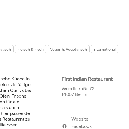
iatisch
Fleisch & Fisch
Vegan & Vegetarisch
International
dische Küche in
First Indian Restaurant
ine vielfältige
Wundtstraße 72
chen Currys bis
14057 Berlin
Ofen. Frische
n für ein
 als auch
 hier passende
s Restaurant zu
Website
lie oder
Facebook