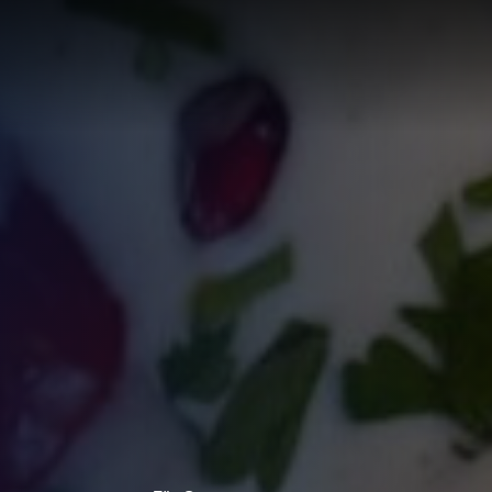
LÖSUNG
LUNG
RTE
R
UNGEN F
UF IHRE
ECHNUNG
LUNG:
R
LLUNG
EN