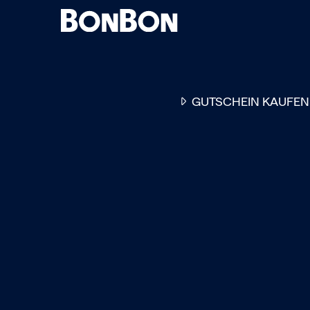
GUTSCHEIN KAUFEN
EINER FÜR ALLE
DER FLEXIBLE
-
GESCHENKGUTSCHEIN
EI
GUTSCHEIN - EINLÖSBAR
ALL UNSERE 10.000 PARTN
RESTAURANTS.
OB ZUM GEBURTSTAG, AL
DANKESCHÖN ODER EINE
EINLADUNG ZUM ESSEN: 
GUTSCHEIN IST DAS PER
GESCHENK FÜR JEGLICHE
ANLÄSSE UND TRIFFT
GARANTIERT JEDEN
GESCHMACK.