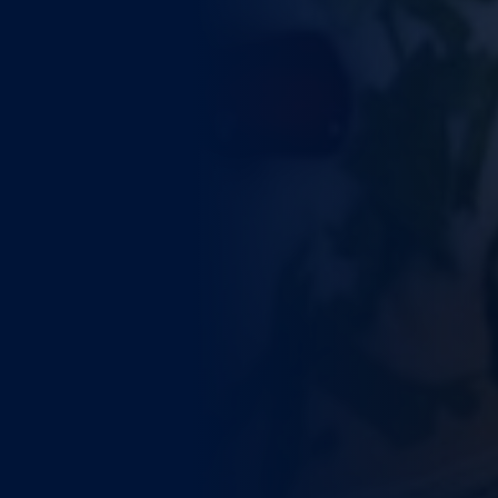
WEITERE STÄDTE
N