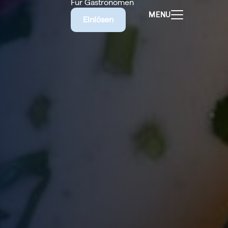
Für Gastronomen
MENU
Einlösen
ALEN
CHEINE
E BIETET
RISCHE
EILIGEN