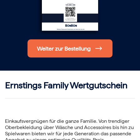
Hochzeit
Frohe Weihnachten
Regionale Gutscheine
Berlin
Hamburg
München
Frankfurt
Köln
Weiter zur Bestellung
Düsseldorf
Stuttgart
Essen
-------
Für alle Geschenk-Gutscheine gilt:
Geschmackvoll und maximal flexibel!
Ernstings Family Wertgutschein
Einlösbar für alle 10.000 Partner und 3 Jahre gültig
Das ideale Geschenk für alle Anlässe
Einkaufsvergnügen für die ganze Familie. Von trendiger
Oberbekleidung über Wäsche und Accessoires bis hin zu
Spielwaren bieten wir für jede Generation das passende
Angebot zu einem optimalen Qualitäts-Preis-