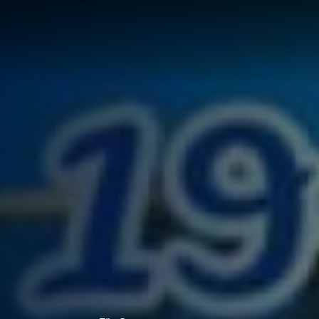
LÖSUNG
LUNG
RTE
R
UNGEN F
UF IHRE
ECHNUNG
LUNG:
R
LLUNG
EN