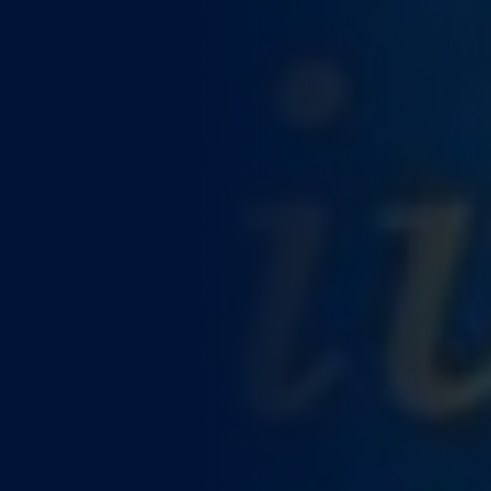
WEITERE STÄDTE
N