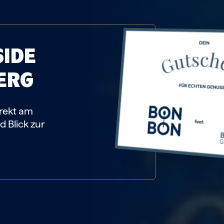
SIDE
ERG
irekt am
d Blick zur