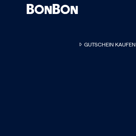
GUTSCHEIN KAUFEN
EINER FÜR ALLE
DER FLEXIBLE
-
GESCHENKGUTSCHEIN
EI
GUTSCHEIN - EINLÖSBAR
ALL UNSERE 10.000 PARTN
RESTAURANTS.
OB ZUM GEBURTSTAG, AL
DANKESCHÖN ODER EINE
EINLADUNG ZUM ESSEN: 
GUTSCHEIN IST DAS PER
GESCHENK FÜR JEGLICHE
ANLÄSSE UND TRIFFT
GARANTIERT JEDEN
GESCHMACK.