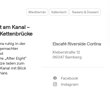
Mediterran
Italienisch
Sweets & Dessert
kt am Kanal –
r Kettenbrücke
ina ruhig in der
Eiscafé Riverside Cortina
sgemachter
Kleberstraße 12
nd
96047 Bamberg
e „After Eight“
tze laden zum
Kanal mit Blick
häre
.
Facebook
Instagram