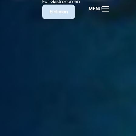
Für Gastronomen
MENU
Einlösen
ALEN
CHEINE
E BIETET
RISCHE
EILIGEN