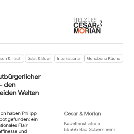
isch & Fisch
Salat & Bowl
International
Gehobene Küche
tbürgerlicher
 – den
beiden Welten
ion haben Philipp
Cesar & Morian
pot gefunden: ein
Kapellenstraße 5
tionales Flair
55566 Bad Sobernheim
affinesse und