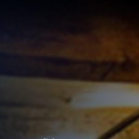
LÖSUNG
LUNG
RTE
R
UNGEN F
UF IHRE
ECHNUNG
LUNG:
R
LLUNG
EN