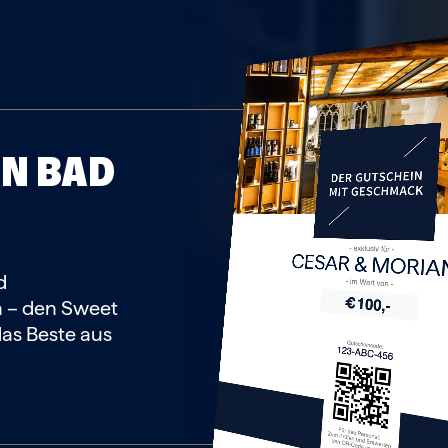
AN
BAD
CESAR & MORIA
d
n – den Sweet
das Beste aus