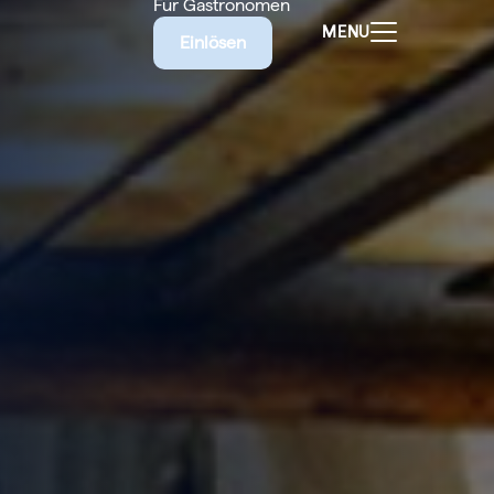
Für Gastronomen
MENU
Einlösen
ALEN
CHEINE
E BIETET
RISCHE
EILIGEN