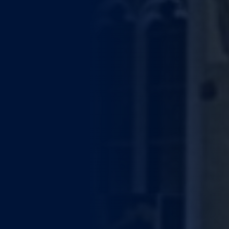
WEITERE STÄDTE
N