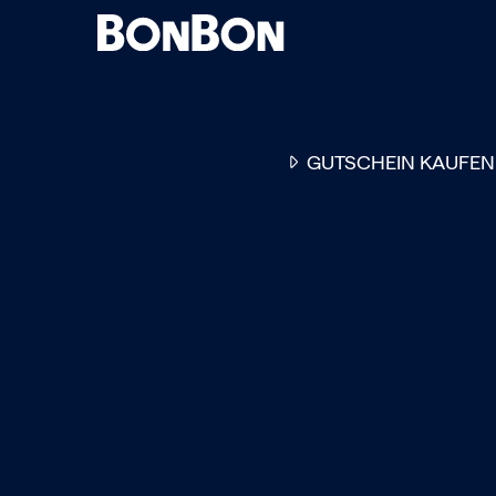
GUTSCHEIN KAUFEN
EINER FÜR ALLE
DER FLEXIBLE
-
GESCHENKGUTSCHEIN
EI
GUTSCHEIN - EINLÖSBAR
ALL UNSERE 10.000 PARTN
RESTAURANTS.
OB ZUM GEBURTSTAG, AL
DANKESCHÖN ODER EINE
EINLADUNG ZUM ESSEN: 
GUTSCHEIN IST DAS PER
GESCHENK FÜR JEGLICHE
ANLÄSSE UND TRIFFT
GARANTIERT JEDEN
GESCHMACK.