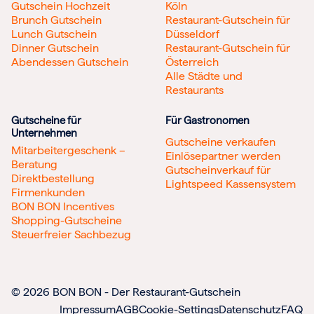
Gutschein Hochzeit
Köln
Brunch Gutschein
Restaurant-Gutschein für
Lunch Gutschein
Düsseldorf
Dinner Gutschein
Restaurant-Gutschein für
Abendessen Gutschein
Österreich
Alle Städte und
Restaurants
Gutscheine für
Für Gastronomen
Unternehmen
Gutscheine verkaufen
Mitarbeitergeschenk –
Einlösepartner werden
Beratung
Gutscheinverkauf für
Direktbestellung
Lightspeed Kassensystem
Firmenkunden
BON BON Incentives
Shopping-Gutscheine
Steuerfreier Sachbezug
© 2026 BON BON - Der Restaurant-Gutschein
Impressum
AGB
Cookie-Settings
Datenschutz
FAQ