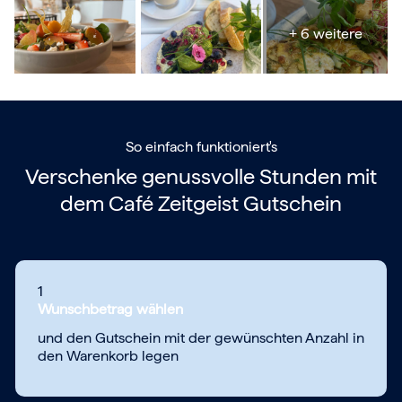
+ 6 weitere
So einfach funktioniert's
Verschenke genussvolle Stunden mit
dem
Café Zeitgeist Gutschein
1
Wunschbetrag wählen
und den Gutschein mit der gewünschten Anzahl in
den Warenkorb legen