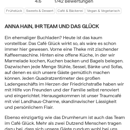
4.6
1742 Bewertungen
Frühstück
Sweets & Dessert
Café & Bäckerei
Vegan & Vegetarisch
ANNA HAIN, IHR TEAM UND DAS GLÜCK
Ein ehemaliger Buchladen? Heute ist das kaum
vorstellbar. Das Café Glück wirkt so, als wäre es schon
immer hier gewesen. Vorne eine Theke mit zischender
Kaffeemaschine. Hinten eine offene Küche, in der wir
Marmelade kochen, Kuchen backen und Bagels belegen.
Dazwischen jede Menge Stühle, Sessel, Bänke und Sofas,
auf denen es sich unsere Gäste gemütlich machen
können. Jeden Quadratzentimeter des großen
Ladengeschäfts im Herzen der Friedrichstraße haben wir
mit Hilfe von Freunden und der Familie selbst renoviert
und eingerichtet. Herausgekommen ist unser Traumcafé
mit viel Landhaus-Charme, skandinavischer Lässigkeit
und persönlichem Flair.
Ebenso einzigartig wie das Drumherum ist auch das Team
im Café Glück. Mehr als zwei Dutzend Menschen tragen
dazu bei, dass sich unsere Gäste rundum wohl bei uns