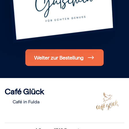
Hochzeit
Frohe Weihnachten
Regionale Gutscheine
Berlin
Hamburg
München
Frankfurt
Köln
Düsseldorf
Stuttgart
Weiter zur Bestellung
Essen
-------
Für alle Geschenk-Gutscheine gilt:
Geschmackvoll und maximal flexibel!
Einlösbar für alle 10.000 Partner und 3 Jahre gültig
Das ideale Geschenk für alle Anlässe
Café Glück
Café in Fulda