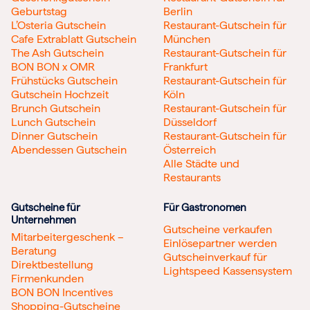
Geburtstag
Berlin
L’Osteria Gutschein
Restaurant-Gutschein für
Cafe Extrablatt Gutschein
München
The Ash Gutschein
Restaurant-Gutschein für
BON BON x OMR
Frankfurt
Frühstücks Gutschein
Restaurant-Gutschein für
Gutschein Hochzeit
Köln
Brunch Gutschein
Restaurant-Gutschein für
Lunch Gutschein
Düsseldorf
Dinner Gutschein
Restaurant-Gutschein für
Abendessen Gutschein
Österreich
Alle Städte und
Restaurants
Gutscheine für
Für Gastronomen
Unternehmen
Gutscheine verkaufen
Mitarbeitergeschenk –
Einlösepartner werden
Beratung
Gutscheinverkauf für
Direktbestellung
Lightspeed Kassensystem
Firmenkunden
BON BON Incentives
Shopping-Gutscheine