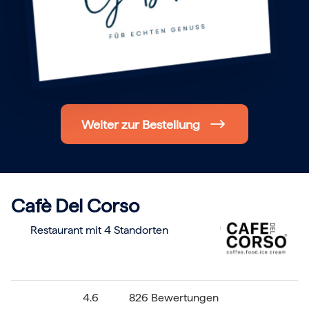
Hochzeit
Frohe Weihnachten
Regionale Gutscheine
Berlin
Hamburg
München
Frankfurt
Köln
Düsseldorf
Weiter zur Bestellung
Stuttgart
Essen
-------
Für alle Geschenk-Gutscheine gilt:
Geschmackvoll und maximal flexibel!
Einlösbar für alle 10.000 Partner und 3 Jahre gültig
Cafè Del Corso
Das ideale Geschenk für alle Anlässe
Restaurant
mit 4 Standorten
4.6
826 Bewertungen