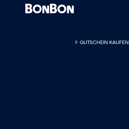
GUTSCHEIN KAUFEN
EINER FÜR ALLE
DER FLEXIBLE
-
GESCHENKGUTSCHEIN
EI
GUTSCHEIN - EINLÖSBAR
ALL UNSERE 10.000 PARTN
RESTAURANTS.
OB ZUM GEBURTSTAG, AL
DANKESCHÖN ODER EINE
EINLADUNG ZUM ESSEN: 
GUTSCHEIN IST DAS PER
GESCHENK FÜR JEGLICHE
ANLÄSSE UND TRIFFT
GARANTIERT JEDEN
GESCHMACK.