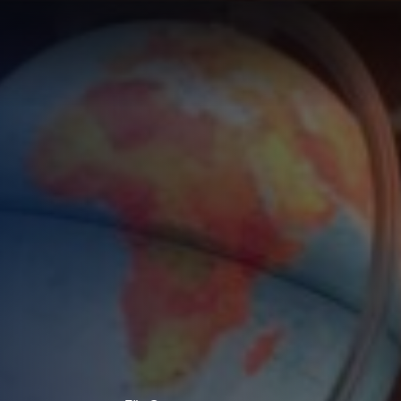
LÖSUNG
LUNG
RTE
R
UNGEN F
UF IHRE
ECHNUNG
LUNG:
R
LLUNG
EN