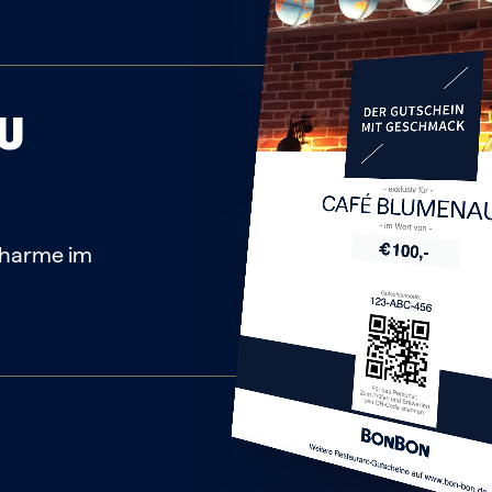
U
CAFÉ BLUMENA
Charme im