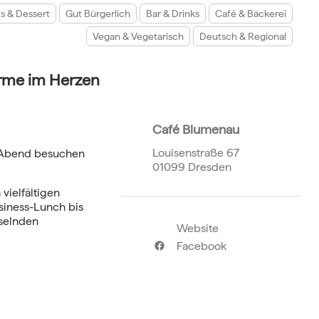
s & Dessert
Gut Bürgerlich
Bar & Drinks
Café & Bäckerei
Vegan & Vegetarisch
Deutsch & Regional
rme im Herzen
Café Blumenau
Louisenstraße 67
m Abend besuchen
01099 Dresden
vielfältigen
siness-Lunch bis
hselnden
Website
Facebook