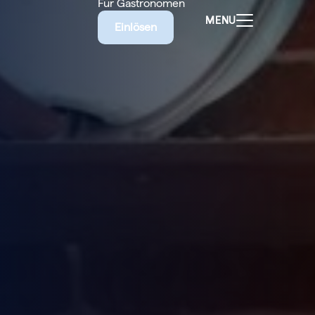
Für Gastronomen
MENU
Einlösen
ALEN
CHEINE
E BIETET
RISCHE
EILIGEN