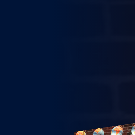
WEITERE STÄDTE
N