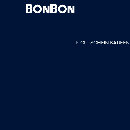
GUTSCHEIN KAUFEN
EINER FÜR ALLE
DER FLEXIBLE
-
GESCHENKGUTSCHEIN
EI
GUTSCHEIN - EINLÖSBAR
ALL UNSERE 10.000 PARTN
RESTAURANTS.
OB ZUM GEBURTSTAG, AL
DANKESCHÖN ODER EINE
EINLADUNG ZUM ESSEN: 
GUTSCHEIN IST DAS PER
GESCHENK FÜR JEGLICHE
ANLÄSSE UND TRIFFT
GARANTIERT JEDEN
GESCHMACK.