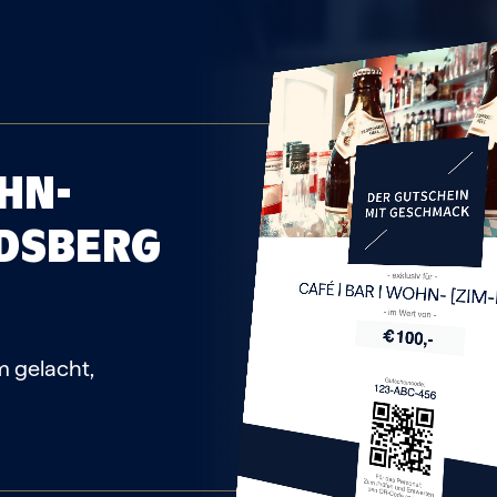
OHN-
DSBERG
CAFÉ | BAR | WOHN- [ZI
m gelacht,