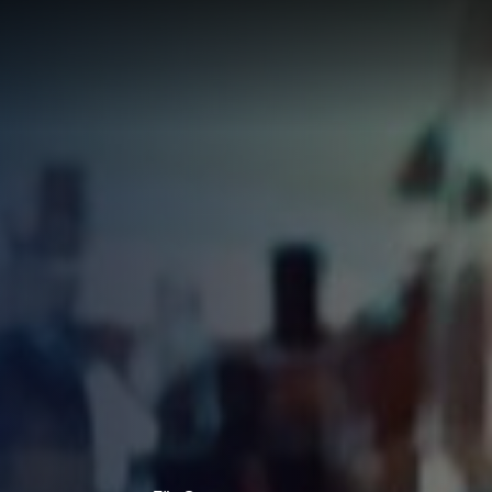
LÖSUNG
LUNG
RTE
R
UNGEN F
UF IHRE
ECHNUNG
LUNG:
R
LLUNG
EN