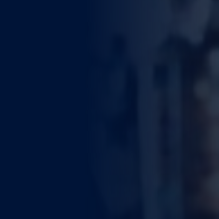
WEITERE STÄDTE
N