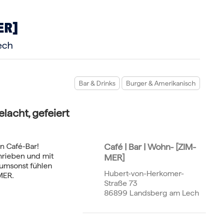
ER]
ech
Bar & Drinks
Burger & Amerikanisch
lacht, gefeiert
n Café-Bar!
Café | Bar | Wohn- [ZIM-
hrieben und mit
MER]
 umsonst fühlen
Hubert-von-Herkomer-
MER.
Straße 73
86899 Landsberg am Lech