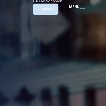
Für Gastronomen
MENU
Einlösen
ALEN
CHEINE
E BIETET
RISCHE
EILIGEN