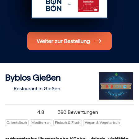
Hochzeit
Frohe Weihnachten
Regionale Gutscheine
Berlin
Hamburg
München
Weiter zur Bestellung
Frankfurt
Köln
Düsseldorf
Stuttgart
Essen
-------
Für alle Geschenk-Gutscheine gilt:
Byblos Gießen
Geschmackvoll und maximal flexibel!
Einlösbar für alle 10.000 Partner und 3 Jahre gültig
Restaurant in Gießen
Das ideale Geschenk für alle Anlässe
4.8
380 Bewertungen
Orientalisch
Mediterran
Fleisch & Fisch
Vegan & Vegetarisch