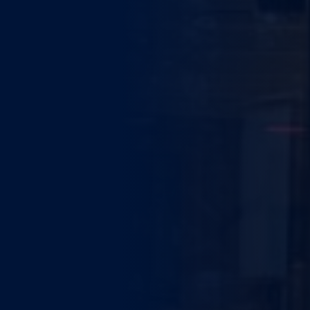
WEITERE STÄDTE
N