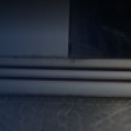
LÖSUNG
LUNG
RTE
R
UNGEN F
UF IHRE
ECHNUNG
LUNG:
R
LLUNG
EN