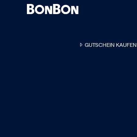
GUTSCHEIN KAUFEN
EINER FÜR ALLE
DER FLEXIBLE
-
GESCHENKGUTSCHEIN
EI
GUTSCHEIN - EINLÖSBAR
ALL UNSERE 10.000 PARTN
RESTAURANTS.
OB ZUM GEBURTSTAG, AL
DANKESCHÖN ODER EINE
EINLADUNG ZUM ESSEN: 
GUTSCHEIN IST DAS PER
GESCHENK FÜR JEGLICHE
ANLÄSSE UND TRIFFT
GARANTIERT JEDEN
GESCHMACK.