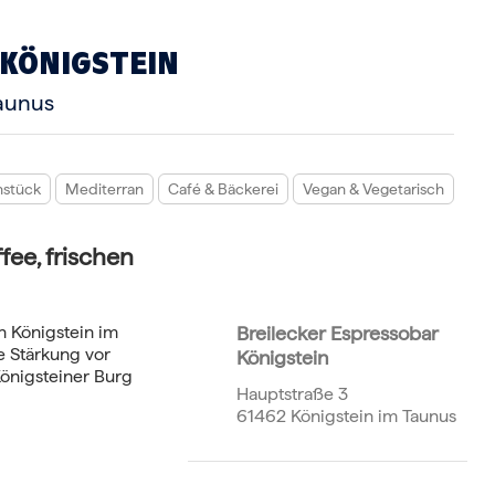
 KÖNIGSTEIN
Taunus
hstück
Mediterran
Café & Bäckerei
Vegan & Vegetarisch
ee, frischen
n Königstein im
Breilecker Espressobar
e Stärkung vor
Königstein
önigsteiner Burg
Hauptstraße 3
61462 Königstein im Taunus