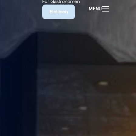
Für Gastronomen
MENU
Einlösen
ALEN
CHEINE
E BIETET
RISCHE
EILIGEN