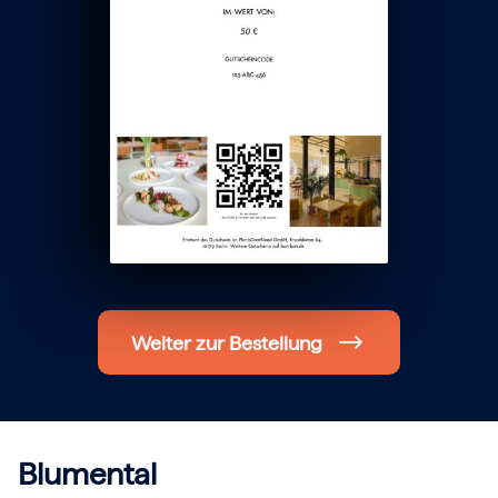
Hochzeit
Frohe Weihnachten
Regionale Gutscheine
Berlin
Hamburg
München
Frankfurt
Köln
Düsseldorf
Stuttgart
Essen
-------
Für alle Geschenk-Gutscheine gilt:
Geschmackvoll und maximal flexibel!
Einlösbar für alle 10.000 Partner und 3 Jahre gültig
Das ideale Geschenk für alle Anlässe
Weiter zur Bestellung
Blumental