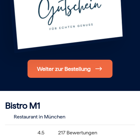
Hochzeit
Frohe Weihnachten
Regionale Gutscheine
Berlin
Hamburg
München
Frankfurt
Köln
Düsseldorf
Stuttgart
Essen
Weiter zur Bestellung
-------
Für alle Geschenk-Gutscheine gilt:
Geschmackvoll und maximal flexibel!
Einlösbar für alle 10.000 Partner und 3 Jahre gültig
Das ideale Geschenk für alle Anlässe
Bistro M1
Restaurant in München
4.5
217 Bewertungen