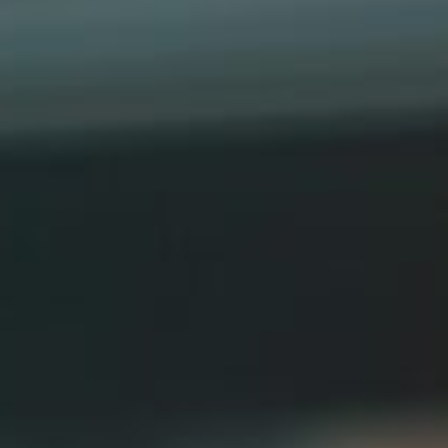
Berlin
Hamburg
München
Frankfurt
Köln
Düsseldorf
Stuttgart
Essen
-------
Für alle Geschenk-Gutscheine gilt:
Geschmackvoll und maximal flexibel!
Einlösbar für alle 10.000 Partner und 3 Jahre gültig
Das ideale Geschenk für alle Anlässe