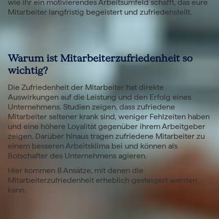
wie ihr ein motivierendes Arbeitsumfeld schafft, das eure
Mitarbeiter langfristig begeistert und zufriedenstellt.
Warum ist Mitarbeiterzufriedenheit so
wichtig?
Die Zufriedenheit der Mitarbeiter hat direkte
Auswirkungen auf die Leistung und den Erfolg eines
Unternehmens. Studien zeigen, dass zufriedene
Mitarbeiter seltener krank sind, weniger Fehlzeiten haben
und eine höhere Loyalität gegenüber ihrem Arbeitgeber
zeigen. Darüber hinaus tragen zufriedene Mitarbeiter zu
einem besseren Arbeitsklima bei und können als
Botschafter des Unternehmens agieren.
Hier kommen 8 Ansätze, mit denen die
Mitarbeiterzufriedenheit erheblich gesteigert werden
kann.