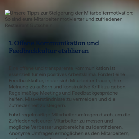
1. Offene Kommunikation und
Feedbackkultur etablieren
Eine offene und transparente Kommunikation ist
essenziell für ein positives Arbeitsklima. Fördert eine
Feedbackkultur, in der sich Mitarbeiter trauen, ihre
Meinung zu äußern und konstruktive Kritik zu geben.
Regelmäßige Meetings und Feedbackgespräche
helfen, Missverständnisse zu vermeiden und die
Zufriedenheit zu steigern.
Führt regelmäßige Mitarbeiterumfragen durch, um die
Zufriedenheit eurer Mitarbeiter zu messen und
mögliche Verbesserungsbereiche zu identifizieren.
Anonyme Umfragen ermöglichen es den Mitarbeitern,