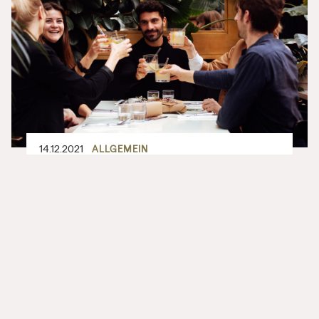
14.12.2021
ALLGEMEIN
Leckere Wertschätzung für das
Team: Ann-Kathrin Weimer von
Cofinpro im Interview
Wir freuen uns sehr, dass regelmäßig Firmen
bei uns anfragen, um ihren Mitarbeitenden mit
unseren Gutscheinen eine Freude zu bereiten.
So auch Ann-Kathrin Weimer, die für ihr Team
bei Cofinpro eigene Gutscheine designed hat.
Im Interview teilt sie ihre Erfahrung.