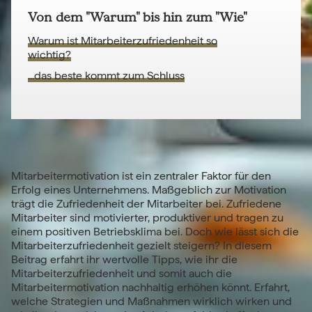
Von dem "Warum" bis hin zum "Wie"
Warum ist Mitarbeiterzufriedenheit so
wichtig?
...das beste kommt zum Schluss
Mitarbeitermotivation ist ein zentraler Faktor für den
Erfolg eines Unternehmens. Maßgeblich zur Motivation
trägt die Zufriedenheit der Mitarbeiter bei. Zufriedene
Mitarbeiter sind motivierter, produktiver und tragen zu
einem positiven Betriebsklima bei. Doch wie lässt sich die
Mitarbeiterzufriedenheit gezielt steigern? In diesem
Beitrag erfahrt ihr wertvolle Tipps, wie ihr die
Mitarbeiterzufriedenheit und somit auch die
Mitarbeitermotivation nachhaltig erhöhen könnt. Erfahrt,
welche Strategien und Maßnahmen wirklich wirken und