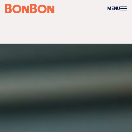
+
-
Für Firmen
MENU
Mitarbeitergeschenk allgemein
Geburtstage und Jubiläen
Steuerfreie Mitarbeiter-Benefits
Weihnachtsgeschenk Mitarbeiter
Perfekt als Mitarbeiter- oder Kundengeschenk
Bleibt garantiert lange in Erinnerung
Flexibel 3 Jahre deutschlandweit einlösbar
Perfekt für Incentives & Benefits
Auf Wunsch komplett individualisierbar
Anfrage/Beratung
Zur Direktbestellung für Firmen
+
-
Gutschein kaufen
Geschenkgutschein Allgemein
Happy Birthday
Von Herzen für dich
Tausend Dank
Herzlichen Glückwunsch
Hochzeit
Frohe Weihnachten
Regionale Gutscheine