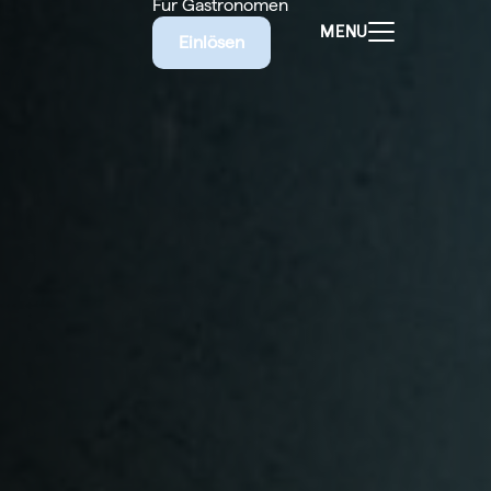
Für Gastronomen
MENU
Einlösen
ALEN
CHEINE
E BIETET
RISCHE
EILIGEN