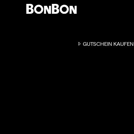
GUTSCHEIN KAUFEN
EINER FÜR ALLE
DER FLEXIBLE
-
GESCHENKGUTSCHEIN
EI
GUTSCHEIN - EINLÖSBAR
ALL UNSERE 10.000 PARTN
RESTAURANTS.
OB ZUM GEBURTSTAG, AL
DANKESCHÖN ODER EINE
EINLADUNG ZUM ESSEN: 
GUTSCHEIN IST DAS PER
GESCHENK FÜR JEGLICHE
ANLÄSSE UND TRIFFT
GARANTIERT JEDEN
GESCHMACK.