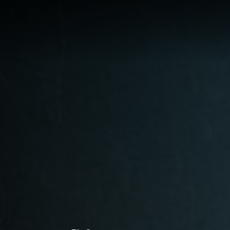
LÖSUNG
LUNG
RTE
R
UNGEN F
UF IHRE
ECHNUNG
LUNG:
R
LLUNG
EN