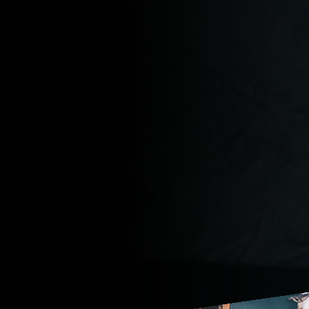
WEITERE STÄDTE
N