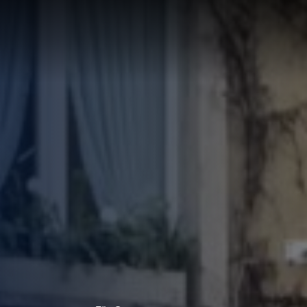
LÖSUNG
LUNG
RTE
R
UNGEN F
UF IHRE
ECHNUNG
LUNG:
R
LLUNG
EN