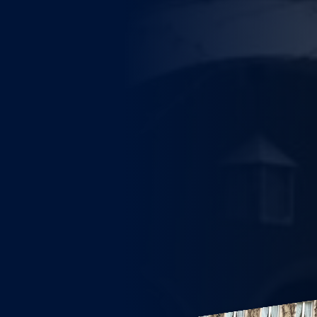
WEITERE STÄDTE
N