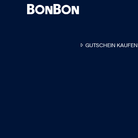
GUTSCHEIN KAUFEN
EINER FÜR ALLE
DER FLEXIBLE
-
GESCHENKGUTSCHEIN
EI
GUTSCHEIN - EINLÖSBAR
ALL UNSERE 10.000 PARTN
RESTAURANTS.
OB ZUM GEBURTSTAG, AL
DANKESCHÖN ODER EINE
EINLADUNG ZUM ESSEN: 
GUTSCHEIN IST DAS PER
GESCHENK FÜR JEGLICHE
ANLÄSSE UND TRIFFT
GARANTIERT JEDEN
GESCHMACK.