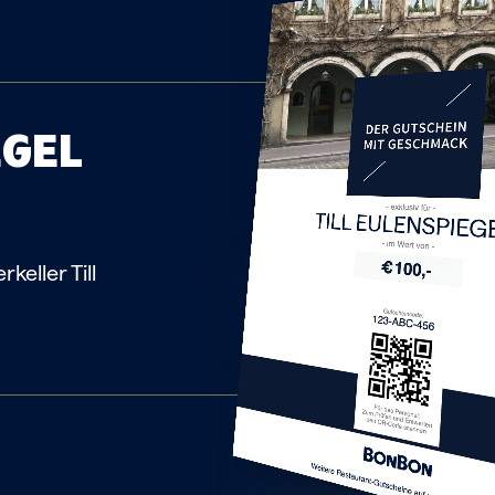
EGEL
TILL EULENSPIEG
keller Till