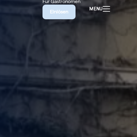
Für Gastronomen
MENU
Einlösen
ALEN
CHEINE
E BIETET
RISCHE
EILIGEN