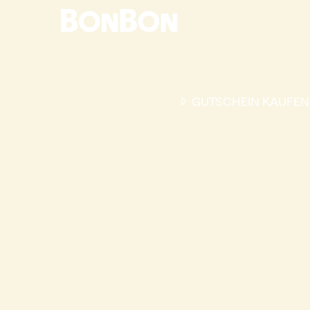
GUTSCHEIN KAUFEN
EINER FÜR ALLE
DER FLEXIBLE
-
GESCHENKGUTSCHEIN
EI
GUTSCHEIN - EINLÖSBAR
ALL UNSERE 10.000 PARTN
RESTAURANTS.
OB ZUM GEBURTSTAG, AL
DANKESCHÖN ODER EINE
EINLADUNG ZUM ESSEN: 
GUTSCHEIN IST DAS PER
GESCHENK FÜR JEGLICHE
ANLÄSSE UND TRIFFT
GARANTIERT JEDEN
GESCHMACK.