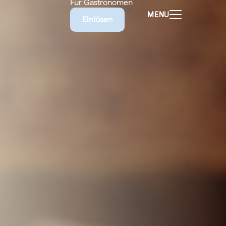
Für Gastronomen
MENU
Einlösen
ALEN
CHEINE
E BIETET
RISCHE
EILIGEN