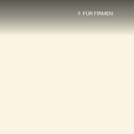
FÜR FIRMEN
BON BON,
DAS PERFEKTE
MITARBEITERGESC
...
UNSERE
RESTAURANTGUTSCHEI
SIND SO VIELFÄLTIG WI
TEAM, ZEIGEN
WERTSCHÄTZUNG UND
TREFFEN GARANTIERT 
GESCHMACK: EGAL OB
WEIHNACHTEN,
GEBURTSTAGEN ODER
SONSTIGEN ANLÄSSEN.
MEHR INFO
ODER
ANFRAGE /
BERATUNG