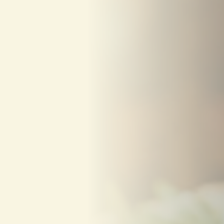
WEITERE STÄDTE
N