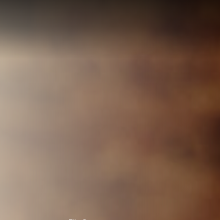
LÖSUNG
LUNG
RTE
R
UNGEN F
UF IHRE
ECHNUNG
LUNG:
R
LLUNG
EN