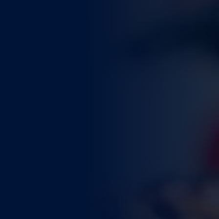
WEITERE STÄDTE
N