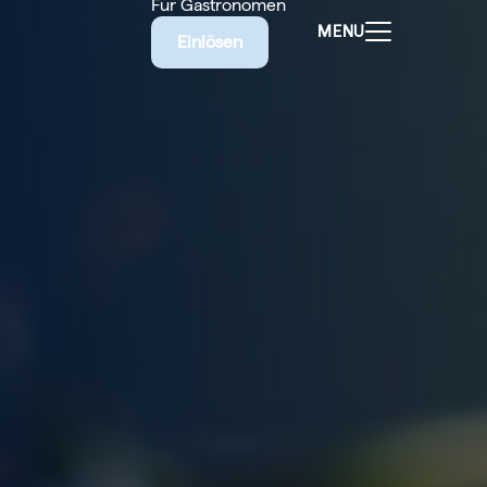
Für Gastronomen
MENU
Einlösen
ALEN
CHEINE
E BIETET
RISCHE
EILIGEN