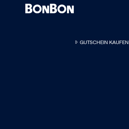
GUTSCHEIN KAUFEN
EINER FÜR ALLE
DER FLEXIBLE
-
GESCHENKGUTSCHEIN
EI
GUTSCHEIN - EINLÖSBAR
ALL UNSERE 10.000 PARTN
RESTAURANTS.
OB ZUM GEBURTSTAG, AL
DANKESCHÖN ODER EINE
EINLADUNG ZUM ESSEN: 
GUTSCHEIN IST DAS PER
GESCHENK FÜR JEGLICHE
ANLÄSSE UND TRIFFT
GARANTIERT JEDEN
GESCHMACK.