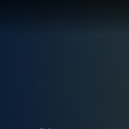
LÖSUNG
LUNG
RTE
R
UNGEN F
UF IHRE
ECHNUNG
LUNG:
R
LLUNG
EN