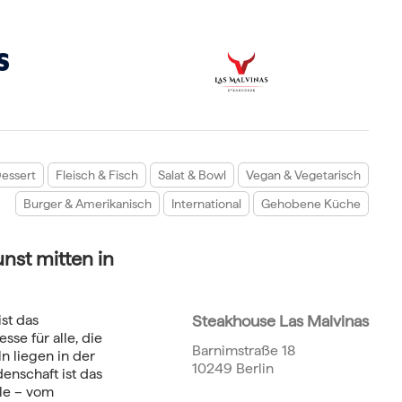
S
essert
Fleisch & Fisch
Salat & Bowl
Vegan & Vegetarisch
Burger & Amerikanisch
International
Gehobene Küche
nst mitten in
st das
Steakhouse Las Malvinas
sse für alle, die
Barnimstraße 18
n liegen in der
10249 Berlin
denschaft ist das
lle – vom