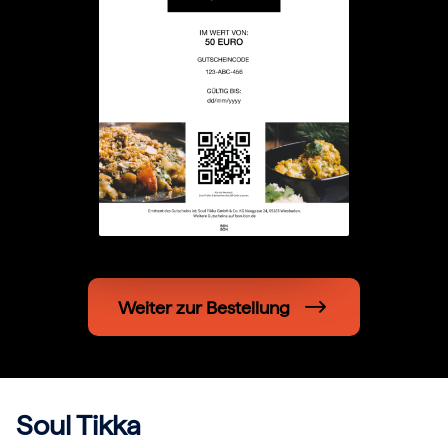
Hochzeit
Frohe Weihnachten
Regionale Gutscheine
Berlin
Hamburg
München
Frankfurt
Köln
Düsseldorf
Stuttgart
Essen
-------
Für alle Geschenk-Gutscheine gilt:
Geschmackvoll und maximal flexibel!
Einlösbar für alle 10.000 Partner und 3 Jahre gültig
Das ideale Geschenk für alle Anlässe
Weiter zur Bestellung
Soul Tikka