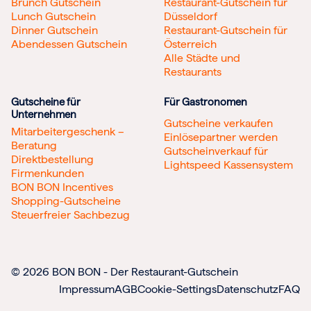
Brunch Gutschein
Restaurant-Gutschein für
Lunch Gutschein
Düsseldorf
Dinner Gutschein
Restaurant-Gutschein für
Abendessen Gutschein
Österreich
Alle Städte und
Restaurants
Gutscheine für
Für Gastronomen
Unternehmen
Gutscheine verkaufen
Mitarbeitergeschenk –
Einlösepartner werden
Beratung
Gutscheinverkauf für
Direktbestellung
Lightspeed Kassensystem
Firmenkunden
BON BON Incentives
Shopping-Gutscheine
Steuerfreier Sachbezug
© 2026 BON BON - Der Restaurant-Gutschein
Impressum
AGB
Cookie-Settings
Datenschutz
FAQ