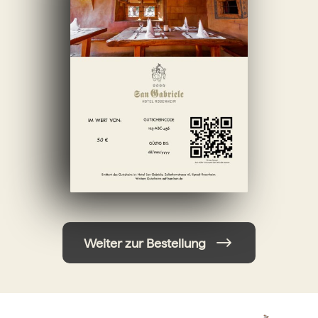
Hochzeit
Frohe Weihnachten
Regionale Gutscheine
Berlin
Hamburg
München
Frankfurt
Köln
Düsseldorf
Stuttgart
Essen
-------
Für alle Geschenk-Gutscheine gilt:
Geschmackvoll und maximal flexibel!
Einlösbar für alle 10.000 Partner und 3 Jahre gültig
Das ideale Geschenk für alle Anlässe
Weiter zur Bestellung