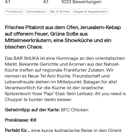
4.1
4.1
1023 Bewertungen
Frühstück
Orientalisch
Bar & Drinks
Vegan & Vegetarisch
Frisches Pitabrot aus dem Ofen, Jerusalem-Kebap
auf offenem Feuer, Grüne Soße aus
Mittelmeerkräutern, eine Showküche und ein
bisschen Chaos.
Das BAR SHUKA ist eine Hommage an den orientalischen
Markt. Bekannte Gerichte und Aromen aus der Nahost-
Küche treffen auf regionale Frankfurter Zutaten. Wir
nennen es Neue Tel Aviv Küche. Freundschaft und
Lebensfreude stehen im Mittelpunkt. Balagan für alle!
Verantwortlich für die Küche ist der israelische
Spitzenkoch Yossi ‘Papi’ Elad. Sein Leitsatz: All you need is
Chuzpe! Je bunter desto besser.
Geheimtipp auf der Karte:
BFC Chicken
Preisklasse: €€
Perfekt für…
eine kurze kulinarische Reise in den Orient