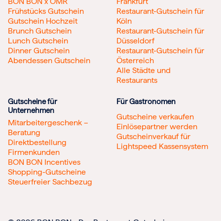
BON BON x OMR
Frankfurt
Frühstücks Gutschein
Restaurant-Gutschein für
Gutschein Hochzeit
Köln
Brunch Gutschein
Restaurant-Gutschein für
Lunch Gutschein
Düsseldorf
Dinner Gutschein
Restaurant-Gutschein für
Abendessen Gutschein
Österreich
Alle Städte und
Restaurants
Gutscheine für
Für Gastronomen
Unternehmen
Gutscheine verkaufen
Mitarbeitergeschenk –
Einlösepartner werden
Beratung
Gutscheinverkauf für
Direktbestellung
Lightspeed Kassensystem
Firmenkunden
BON BON Incentives
Shopping-Gutscheine
Steuerfreier Sachbezug