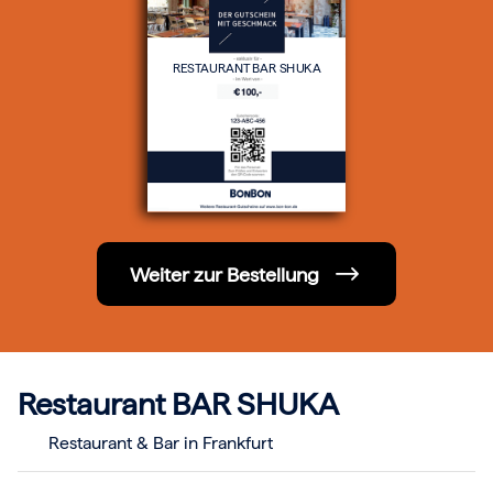
Hochzeit
Frohe Weihnachten
Regionale Gutscheine
RESTAURANT BAR SHUKA
Berlin
Hamburg
München
Frankfurt
Köln
Düsseldorf
Stuttgart
Essen
-------
Für alle Geschenk-Gutscheine gilt:
Weiter zur Bestellung
Geschmackvoll und maximal flexibel!
Einlösbar für alle 10.000 Partner und 3 Jahre gültig
Das ideale Geschenk für alle Anlässe
Restaurant BAR SHUKA
Restaurant & Bar in Frankfurt