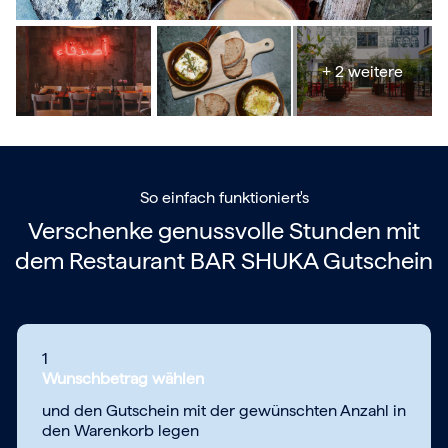
+ 2 weitere
So einfach funktioniert's
Verschenke genussvolle Stunden mit
dem
Restaurant BAR SHUKA Gutschein
1
Wunschbetrag wählen
und den Gutschein mit der gewünschten Anzahl in
den Warenkorb legen