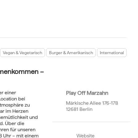
Vegan & Vegetarisch
Burger & Amerikanisch
International
ammenkommen –
er einer
Play Off Marzahn
ocation bei
Märkische Allee 176-178
Atmosphäre zu
12681 Berlin
bar im Herzen
 Gemütlichkeit und
d. Über die
hren für unseren
8 Uhr – mit einem
Website