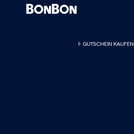
GUTSCHEIN KAUFEN
EINER FÜR ALLE
DER FLEXIBLE
-
GESCHENKGUTSCHEIN
EI
GUTSCHEIN - EINLÖSBAR
ALL UNSERE 10.000 PARTN
RESTAURANTS.
OB ZUM GEBURTSTAG, AL
DANKESCHÖN ODER EINE
EINLADUNG ZUM ESSEN: 
GUTSCHEIN IST DAS PER
GESCHENK FÜR JEGLICHE
ANLÄSSE UND TRIFFT
GARANTIERT JEDEN
GESCHMACK.