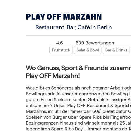
PLAY OFF MARZAHN
Restaurant, Bar, Café in Berlin
4.6
599 Bewertungen
Frühstück
Salat & Bowl
Bar & Drinks
Wo Genuss, Sport & Freunde zus
Play OFF Marzahn!
Was gibt es Schöneres als nach getaner Arbeit od
Bowlingrunde in unserer angrenzenden Bowling L
gutem Essen & einem kühlen Getränk in lässiger 
entspannen? Unser Play OFF Restaurant & Sports
Marzahns, im Stil der “american 50s” bietet dafür
Speisen von Burger über Spare Ribs bis Fingerfoo
Bezirksgrenzen hinaus sind wir seit mehr als 25 Ja
legendären Spare Ribs Day – immer montags ab 1