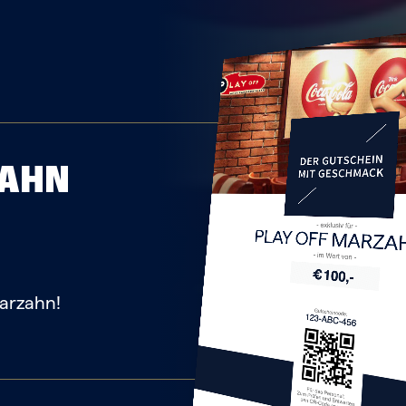
ZAHN
PLAY OFF MARZ
arzahn!