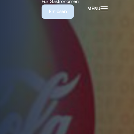
Für Gastronomen
MENU
Einlösen
ALEN
CHEINE
E BIETET
RISCHE
EILIGEN