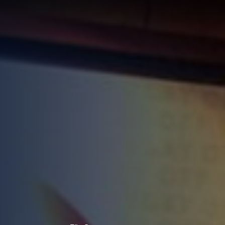
LÖSUNG
LUNG
RTE
R
UNGEN F
UF IHRE
ECHNUNG
LUNG:
R
LLUNG
EN