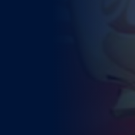
WEITERE STÄDTE
N