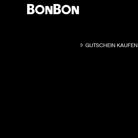
GUTSCHEIN KAUFEN
EINER FÜR ALLE
DER FLEXIBLE
-
GESCHENKGUTSCHEIN
EI
GUTSCHEIN - EINLÖSBAR
ALL UNSERE 10.000 PARTN
RESTAURANTS.
OB ZUM GEBURTSTAG, AL
DANKESCHÖN ODER EINE
EINLADUNG ZUM ESSEN: 
GUTSCHEIN IST DAS PER
GESCHENK FÜR JEGLICHE
ANLÄSSE UND TRIFFT
GARANTIERT JEDEN
GESCHMACK.