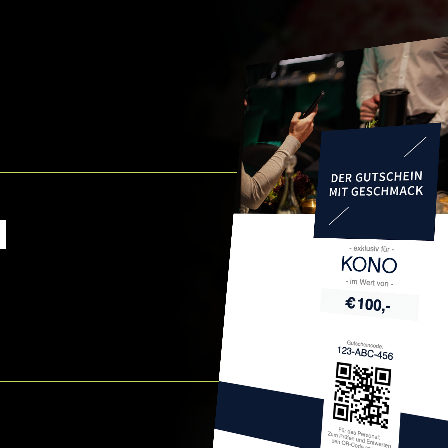
N
KONO