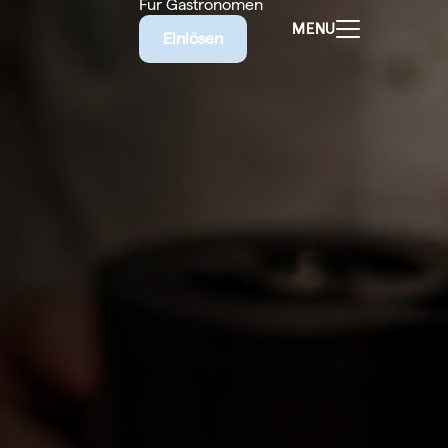
Für Gastronomen
MENU
Einlösen
ALEN
CHEINE
E BIETET
RISCHE
EILIGEN