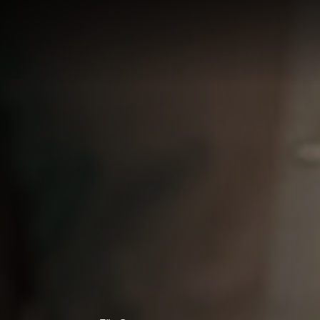
LÖSUNG
LUNG
RTE
R
UNGEN F
UF IHRE
ECHNUNG
LUNG:
R
LLUNG
EN