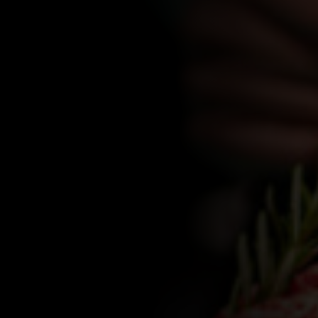
WEITERE STÄDTE
N