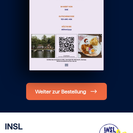
Hochzeit
Frohe Weihnachten
Regionale Gutscheine
Berlin
Hamburg
München
Frankfurt
Köln
Düsseldorf
Stuttgart
Essen
-------
Für alle Geschenk-Gutscheine gilt:
Geschmackvoll und maximal flexibel!
Einlösbar für alle 10.000 Partner und 3 Jahre gültig
Das ideale Geschenk für alle Anlässe
Weiter zur Bestellung
INSL