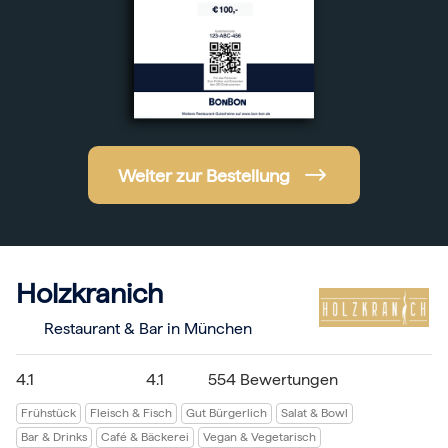
Hochzeit
Frohe Weihnachten
Regionale Gutscheine
Berlin
Hamburg
München
Frankfurt
Köln
Düsseldorf
Weiter zur Bestellung
Stuttgart
Essen
-------
Für alle Geschenk-Gutscheine gilt:
Geschmackvoll und maximal flexibel!
Einlösbar für alle 10.000 Partner und 3 Jahre gültig
Holzkranich
Das ideale Geschenk für alle Anlässe
Restaurant & Bar in München
4.1
4.1
554 Bewertungen
Frühstück
Fleisch & Fisch
Gut Bürgerlich
Salat & Bowl
Bar & Drinks
Café & Bäckerei
Vegan & Vegetarisch