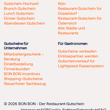
Gutschein Hochzeit
Köln
Brunch Gutschein
Restaurant-Gutschein für
Lunch Gutschein
Düsseldorf
Dinner Gutschein
Restaurant-Gutschein für
Abendessen Gutschein
Österreich
Alle Städte und
Restaurants
Gutscheine für
Für Gastronomen
Unternehmen
Gutscheine verkaufen
Mitarbeitergeschenk –
Einlösepartner werden
Beratung
Gutscheinverkauf für
Direktbestellung
Lightspeed Kassensystem
Firmenkunden
BON BON Incentives
Shopping-Gutscheine
Steuerfreier Sachbezug
© 2026 BON BON - Der Restaurant-Gutschein
Impressum
AGB
Cookie-Settings
Datenschutz
FAQ