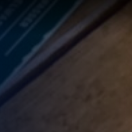
LÖSUNG
LUNG
RTE
R
UNGEN F
UF IHRE
ECHNUNG
LUNG:
R
LLUNG
EN