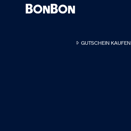
GUTSCHEIN KAUFEN
EINER FÜR ALLE
DER FLEXIBLE
-
GESCHENKGUTSCHEIN
EI
GUTSCHEIN - EINLÖSBAR
ALL UNSERE 10.000 PARTN
RESTAURANTS.
OB ZUM GEBURTSTAG, AL
DANKESCHÖN ODER EINE
EINLADUNG ZUM ESSEN: 
GUTSCHEIN IST DAS PER
GESCHENK FÜR JEGLICHE
ANLÄSSE UND TRIFFT
GARANTIERT JEDEN
GESCHMACK.