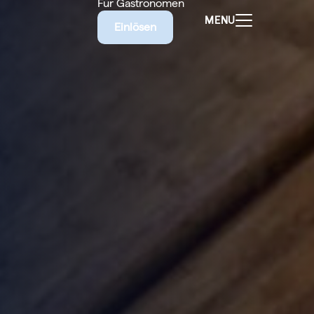
Für Gastronomen
MENU
Einlösen
ALEN
CHEINE
E BIETET
RISCHE
EILIGEN