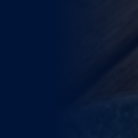
WEITERE STÄDTE
N