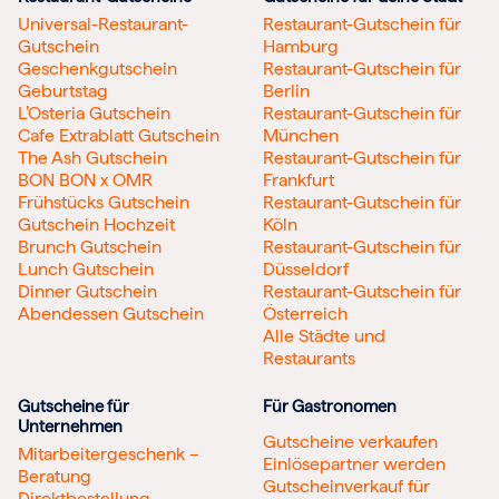
Universal-Restaurant-
Restaurant-Gutschein für
Gutschein
Hamburg
Geschenkgutschein
Restaurant-Gutschein für
Geburtstag
Berlin
L’Osteria Gutschein
Restaurant-Gutschein für
Cafe Extrablatt Gutschein
München
The Ash Gutschein
Restaurant-Gutschein für
BON BON x OMR
Frankfurt
Frühstücks Gutschein
Restaurant-Gutschein für
Gutschein Hochzeit
Köln
Brunch Gutschein
Restaurant-Gutschein für
Lunch Gutschein
Düsseldorf
Dinner Gutschein
Restaurant-Gutschein für
Abendessen Gutschein
Österreich
Alle Städte und
Restaurants
Gutscheine für
Für Gastronomen
Unternehmen
Gutscheine verkaufen
Mitarbeitergeschenk –
Einlösepartner werden
Beratung
Gutscheinverkauf für
Direktbestellung