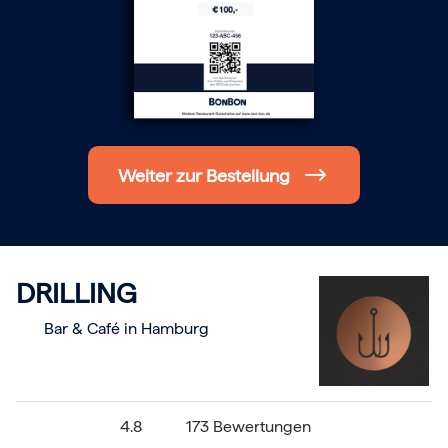
Hochzeit
Frohe Weihnachten
Regionale Gutscheine
Berlin
Hamburg
München
Frankfurt
Köln
Düsseldorf
Weiter zur Bestellung
Stuttgart
Essen
-------
Für alle Geschenk-Gutscheine gilt:
Geschmackvoll und maximal flexibel!
Einlösbar für alle 10.000 Partner und 3 Jahre gültig
DRILLING
Das ideale Geschenk für alle Anlässe
Bar & Café in Hamburg
4.8
173 Bewertungen