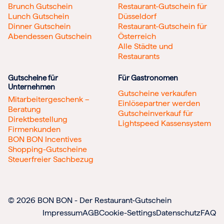
Brunch Gutschein
Restaurant-Gutschein für
Lunch Gutschein
Düsseldorf
Dinner Gutschein
Restaurant-Gutschein für
Abendessen Gutschein
Österreich
Alle Städte und
Restaurants
Gutscheine für
Für Gastronomen
Unternehmen
Gutscheine verkaufen
Mitarbeitergeschenk –
Einlösepartner werden
Beratung
Gutscheinverkauf für
Direktbestellung
Lightspeed Kassensystem
Firmenkunden
BON BON Incentives
Shopping-Gutscheine
Steuerfreier Sachbezug
© 2026 BON BON - Der Restaurant-Gutschein
Impressum
AGB
Cookie-Settings
Datenschutz
FAQ