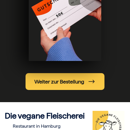
Hochzeit
Frohe Weihnachten
Regionale Gutscheine
Berlin
Hamburg
München
Frankfurt
Köln
Düsseldorf
Stuttgart
Essen
-------
Für alle Geschenk-Gutscheine gilt:
Geschmackvoll und maximal flexibel!
Einlösbar für alle 10.000 Partner und 3 Jahre gültig
Weiter zur Bestellung
Das ideale Geschenk für alle Anlässe
Die vegane Fleischerei
Restaurant in Hamburg