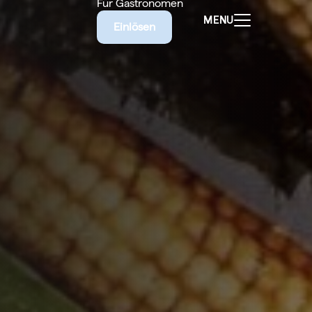
Für Gastronomen
MENU
Einlösen
ALEN
CHEINE
E BIETET
RISCHE
EILIGEN