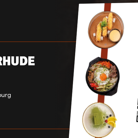
RHUDE
burg