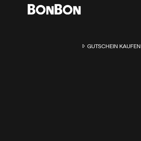
GUTSCHEIN KAUFEN
EINER FÜR ALLE
DER FLEXIBLE
-
GESCHENKGUTSCHEIN
EI
GUTSCHEIN - EINLÖSBAR
ALL UNSERE 10.000 PARTN
RESTAURANTS.
OB ZUM GEBURTSTAG, AL
DANKESCHÖN ODER EINE
EINLADUNG ZUM ESSEN: 
GUTSCHEIN IST DAS PER
GESCHENK FÜR JEGLICHE
ANLÄSSE UND TRIFFT
GARANTIERT JEDEN
GESCHMACK.