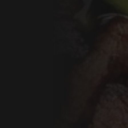
WEITERE STÄDTE
N