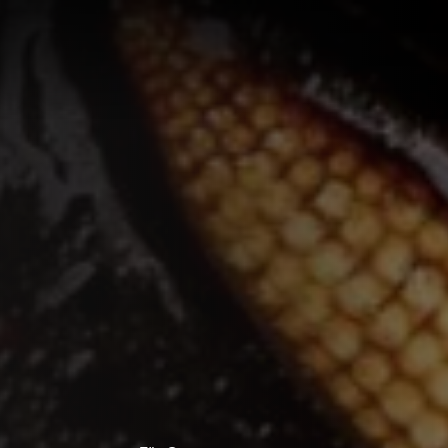
LÖSUNG
LUNG
RTE
R
UNGEN F
UF IHRE
ECHNUNG
LUNG:
R
LLUNG
EN