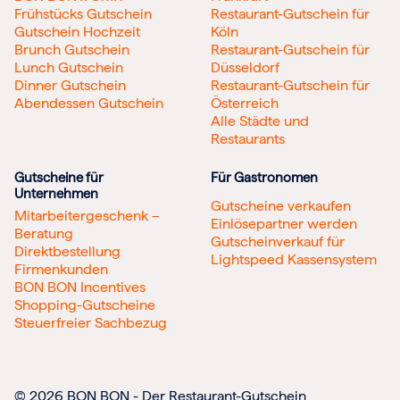
Frühstücks Gutschein
Restaurant-Gutschein für
Gutschein Hochzeit
Köln
Brunch Gutschein
Restaurant-Gutschein für
Lunch Gutschein
Düsseldorf
Dinner Gutschein
Restaurant-Gutschein für
Abendessen Gutschein
Österreich
Alle Städte und
Restaurants
Gutscheine für
Für Gastronomen
Unternehmen
Gutscheine verkaufen
Mitarbeitergeschenk –
Einlösepartner werden
Beratung
Gutscheinverkauf für
Direktbestellung
Lightspeed Kassensystem
Firmenkunden
BON BON Incentives
Shopping-Gutscheine
Steuerfreier Sachbezug
© 2026 BON BON - Der Restaurant-Gutschein