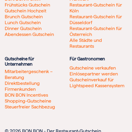
Frühstücks Gutschein
Restaurant-Gutschein für
Gutschein Hochzeit
Köln
Brunch Gutschein
Restaurant-Gutschein für
Lunch Gutschein
Düsseldorf
Dinner Gutschein
Restaurant-Gutschein für
Abendessen Gutschein
Österreich
Alle Städte und
Restaurants
Gutscheine für
Für Gastronomen
Unternehmen
Gutscheine verkaufen
Mitarbeitergeschenk –
Einlösepartner werden
Beratung
Gutscheinverkauf für
Direktbestellung
Lightspeed Kassensystem
Firmenkunden
BON BON Incentives
Shopping-Gutscheine
Steuerfreier Sachbezug
© 2026 BON BON - Der Restaurant-Gutschein