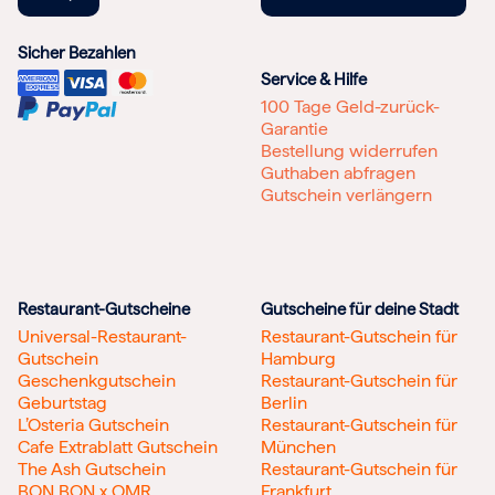
Sicher Bezahlen
Service & Hilfe
100 Tage Geld-zurück-
Garantie
Bestellung widerrufen
Guthaben abfragen
Gutschein verlängern
Restaurant-Gutscheine
Gutscheine für deine Stadt
Universal-Restaurant-
Restaurant-Gutschein für
Gutschein
Hamburg
Geschenkgutschein
Restaurant-Gutschein für
Geburtstag
Berlin
L’Osteria Gutschein
Restaurant-Gutschein für
Cafe Extrablatt Gutschein
München
The Ash Gutschein
Restaurant-Gutschein für
BON BON x OMR
Frankfurt