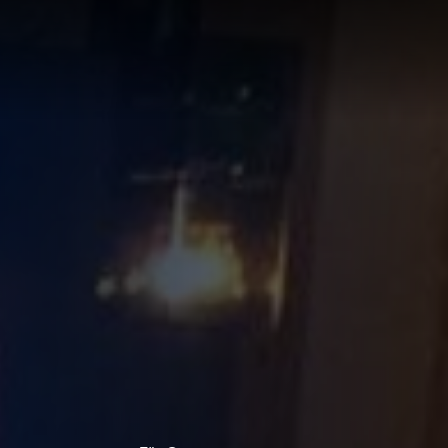
LÖSUNG
LUNG
RTE
R
UNGEN F
UF IHRE
ECHNUNG
LUNG:
R
LLUNG
EN