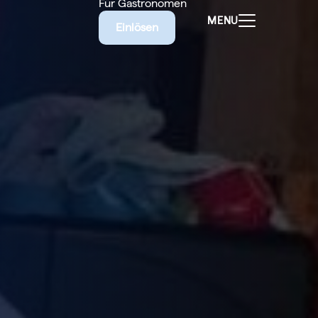
Für Gastronomen
MENU
Einlösen
ALEN
CHEINE
E BIETET
RISCHE
EILIGEN