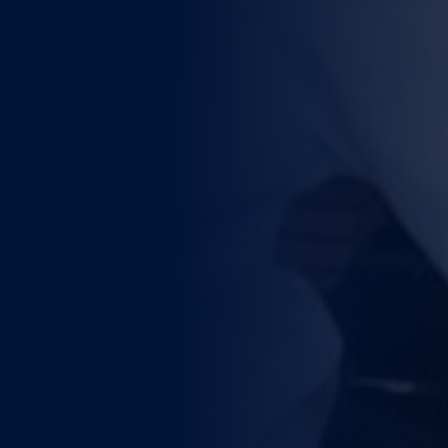
WEITERE STÄDTE
N