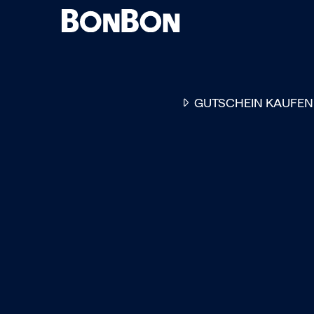
GUTSCHEIN KAUFEN
EINER FÜR ALLE
DER FLEXIBLE
-
GESCHENKGUTSCHEIN
EI
GUTSCHEIN - EINLÖSBAR
ALL UNSERE 10.000 PARTN
RESTAURANTS.
OB ZUM GEBURTSTAG, AL
DANKESCHÖN ODER EINE
EINLADUNG ZUM ESSEN: 
GUTSCHEIN IST DAS PER
GESCHENK FÜR JEGLICHE
ANLÄSSE UND TRIFFT
GARANTIERT JEDEN
GESCHMACK.