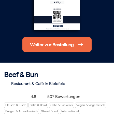
Hochzeit
Frohe Weihnachten
Regionale Gutscheine
Berlin
Hamburg
München
Frankfurt
Köln
Düsseldorf
Weiter zur Bestellung
Stuttgart
Essen
-------
Für alle Geschenk-Gutscheine gilt:
Geschmackvoll und maximal flexibel!
Einlösbar für alle 10.000 Partner und 3 Jahre gültig
Beef & Bun
Das ideale Geschenk für alle Anlässe
Restaurant & Café in Bielefeld
4.8
507 Bewertungen
Fleisch & Fisch
Salat & Bowl
Café & Bäckerei
Vegan & Vegetarisch
Burger & Amerikanisch
Street Food
International