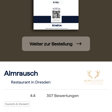
Hochzeit
Frohe Weihnachten
Regionale Gutscheine
Berlin
Hamburg
München
Frankfurt
Köln
Düsseldorf
Weiter zur Bestellung
Stuttgart
Essen
-------
Für alle Geschenk-Gutscheine gilt:
Geschmackvoll und maximal flexibel!
Einlösbar für alle 10.000 Partner und 3 Jahre gültig
Almrausch
Das ideale Geschenk für alle Anlässe
Restaurant in Dresden
4.4
307 Bewertungen
Sweets & Dessert