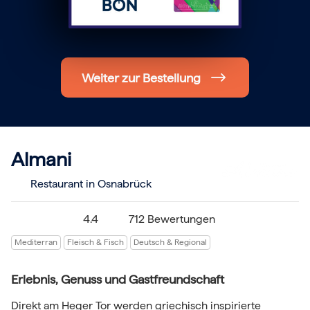
Hochzeit
Frohe Weihnachten
Regionale Gutscheine
Berlin
Hamburg
Weiter zur Bestellung
München
Frankfurt
Köln
Düsseldorf
Stuttgart
Essen
-------
Almani
Für alle Geschenk-Gutscheine gilt:
Geschmackvoll und maximal flexibel!
Restaurant in Osnabrück
Einlösbar für alle 10.000 Partner und 3 Jahre gültig
Das ideale Geschenk für alle Anlässe
4.4
712 Bewertungen
Mediterran
Fleisch & Fisch
Deutsch & Regional
Erlebnis, Genuss und Gastfreundschaft
Direkt am Heger Tor werden griechisch inspirierte