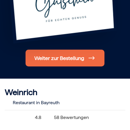
Hochzeit
Frohe Weihnachten
Regionale Gutscheine
Berlin
Hamburg
München
Frankfurt
Köln
Düsseldorf
Stuttgart
Weiter zur Bestellung
Essen
-------
Für alle Geschenk-Gutscheine gilt:
Geschmackvoll und maximal flexibel!
Einlösbar für alle 10.000 Partner und 3 Jahre gültig
Das ideale Geschenk für alle Anlässe
Weinrich
Restaurant in Bayreuth
4.8
58 Bewertungen